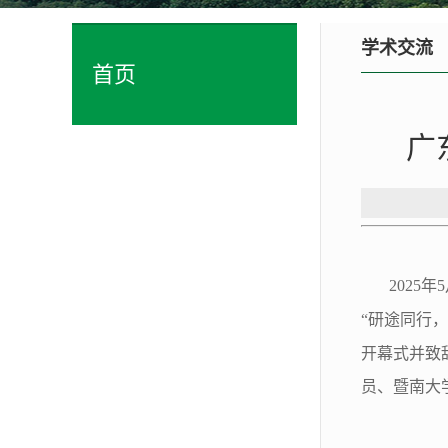
学术交流
首页
广
2025
年
5
“
研途同行，
开幕式并致
员、暨南大