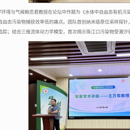
学环境与气候
鲍恋君教授在论坛中作题为《水体中自由态有机污
自由态污染物捕获效率低的痛点。团队首创纳米级原位采样探针
追踪；结合三维流体动力学模型，首次揭示珠江口污染物受潮汐