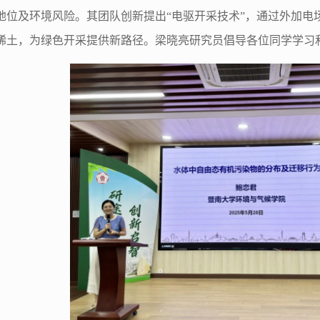
地位及环境风险。其团队创新提出
“
电驱开采技术
”
，通过外加电
稀土，为绿色开采提供新路径。梁晓亮研究员
倡导各位同学学习