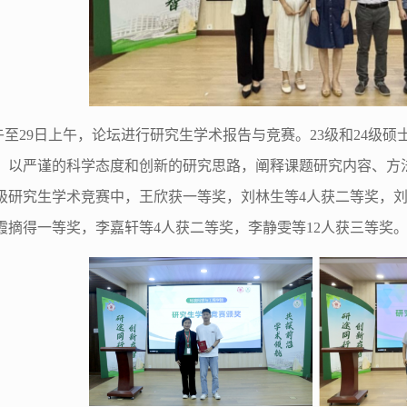
午至
29
日上午，论坛进行研究生学术报告与竞赛。
23
级
和
24
级硕
，以严谨的科学态度和创新的研究思路，
阐释
课题
研究内容、方
级研究生学术竞赛中，
王欣获一等奖，刘林生等
4
人获二等奖，
霞摘得一等奖，李嘉轩等
4
人获二等奖，李静雯等
12
人获三等奖