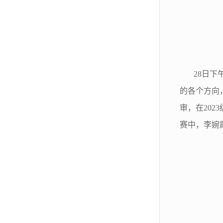
28
日
下
的各个方向
审
，在
2023
赛中，
李婉