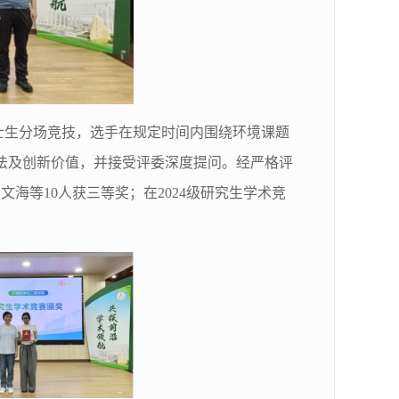
士生分场竞技，选手在
规定时间
内
围绕环境课题
法及创新价值，并接受评委深度提问。经严格评
刘文海等
10
人获三等奖
；在
2024
级研究生学术竞
。