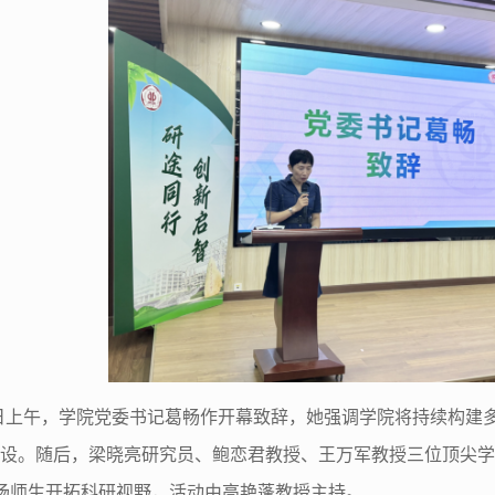
日上午，学院
党委书记葛畅
作
开幕致辞
，她强调
学院将持续构建
设。随后，梁晓亮研究员、鲍恋君教授、王万军教授三位顶尖学
场师生开拓科研视野
，活动由高艳蓬教授主持
。