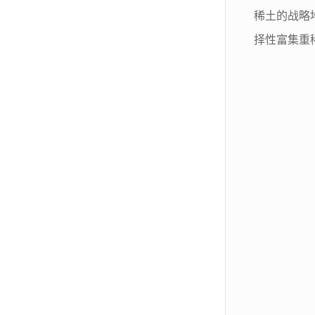
稀土的战略
择性富集重