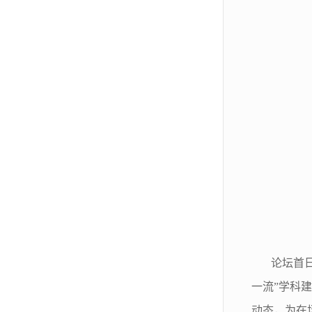
论坛首
一流
”
学科建
动态，为在